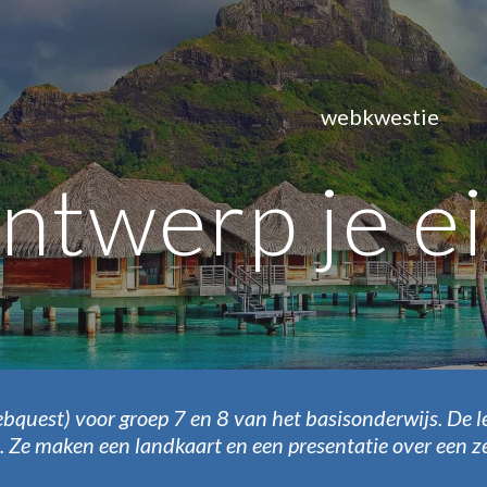
ip to main content
Skip to navigat
webkwestie
ntwerp je e
quest) voor groep 7 en 8 van het basisonderwijs. De le
n. Ze maken een landkaart en een presentatie over een z