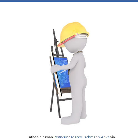
Afbeelding van 
Peggy und Marco Lachmann-Anke
 via 