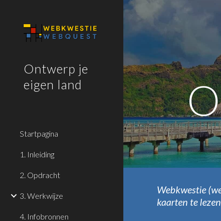
Sk
Ontwerp je
O
eigen land
Startpagina
1. Inleiding
2. Opdracht
Webkwestie (web
3. Werkwijze
kaarten te leze
4. Infobronnen